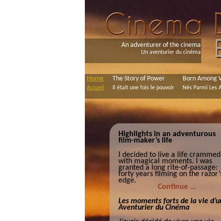
An adventurer of the cinema
Un aventurier du cinéma
Home
The Story of Power
Born Among W
Accueil
Il était une fois le pouvoir
Nés Parmi Les 
Highlights in an adventurous
film-maker’s life
I decided to live a life crammed
with magical moments. I was
granted a long rite-of-passage:
forty years filming on the razor’
edge.
Continue ...
Les moments forts de la vie d’u
Aventurier du Cinéma