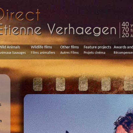
ild Animals
Wildlife films
Other films
Feature projects
Awards and 
Animaux Sauvages
Films animaliers
Autres Films
Projets cinéma
Récompenses 
s
n