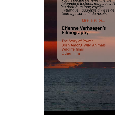
J’avais décidé de vivre une vie
jalonnée d’instants magiques. J’
eu droit à un long voyage
initiatique : quarante années de
tournage sur le fil du rasoir.
Lire la suite...
Etienne Verhaegen’s
Filmography
The Story of Power
Born Among Wild Animals
Wildlife films
Other films